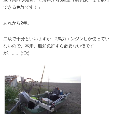
域（湾内や湖川）と海岸から5海里（約9.2K）まで航行
できる免許です！」
あれから2年。
二級で十分といいますか、2馬力エンジンしか使ってい
ないので、本来、船舶免許すら必要ない僕です
が。。。(;O;)