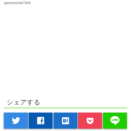
sponsored link
シェアする
line
twitter
facebook
hatenabookmark