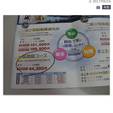
2017/06/24
time
folder
考察