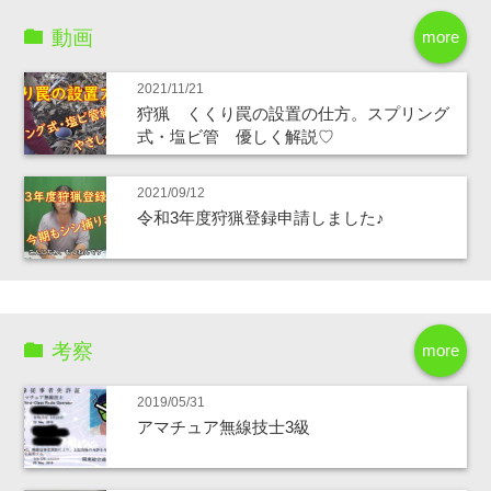
動画
more
2021/11/21
狩猟 くくり罠の設置の仕方。スプリング
式・塩ビ管 優しく解説♡
2021/09/12
令和3年度狩猟登録申請しました♪
考察
more
2019/05/31
アマチュア無線技士3級