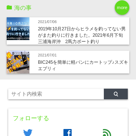
海の事
more
2021/07/06
2019年10月27日からヒラメを釣ってない男
がまた釣りに行きました。2021年6月下旬
三浦海岸沖 2馬力ボート釣り
2021/07/01
BIC245を簡単に軽バンにカートップ♪スズキ
エブリィ
フォローする
twitter
facebook
feed