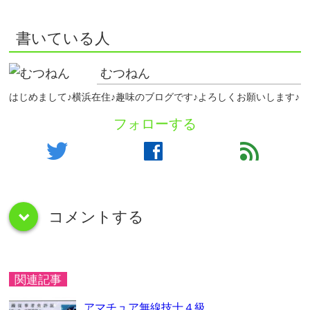
書いている人
むつねん
はじめまして♪横浜在住♪趣味のブログです♪よろしくお願いします♪
フォローする
twitter
facebook
feed
コメントする
down
関連記事
アマチュア無線技士４級