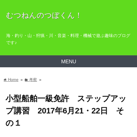
むつねんのつぼくん！
海・釣り・山・狩猟・川・音楽・料理・機械で遊ぶ趣味のブログ
です♪
MENU
Home
»
考察
»
home
folder
小型船舶一級免許 ステップアッ
プ講習 2017年6月21・22日 そ
の１