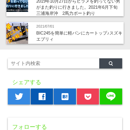
2019年10月27日からヒラメを釣ってない男
がまた釣りに行きました。2021年6月下旬
三浦海岸沖 2馬力ボート釣り
2021/07/01
BIC245を簡単に軽バンにカートップ♪スズキ
エブリィ
シェアする
line
twitter
facebook
hatenabookmark
フォローする