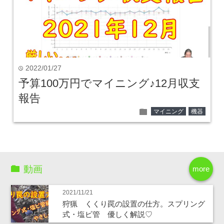
2022/01/27
time
予算100万円でマイニング♪12月収支
報告
folder
マイニング
機器
動画
more
2021/11/21
狩猟 くくり罠の設置の仕方。スプリング
式・塩ビ管 優しく解説♡