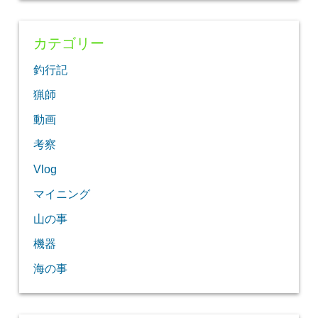
カテゴリー
釣行記
猟師
動画
考察
Vlog
マイニング
山の事
機器
海の事