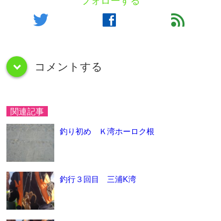
フォローする
twitter
facebook
feed
コメントする
down
関連記事
釣り初め Ｋ湾ホーロク根
釣行３回目 三浦K湾