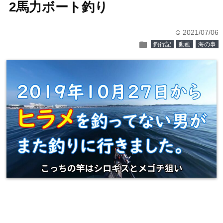
2馬力ボート釣り
2021/07/06
time
folder
釣行記
動画
海の事