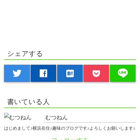
シェアする
line
twitter
facebook
hatenabookmark
書いている人
むつねん
はじめまして♪横浜在住♪趣味のブログです♪よろしくお願いします♪