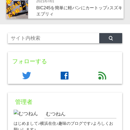
2021/07/01
BIC245を簡単に軽バンにカートップ♪スズキ
エブリィ
フォローする
twitter
facebook
feed
管理者
むつねん
はじめまして♪横浜在住♪趣味のブログです♪よろしくお
願いします♪