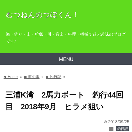
むつねんのつぼくん！
海・釣り・山・狩猟・川・音楽・料理・機械で遊ぶ趣味のブログ
です♪
MENU
Home
»
海の事
»
釣行記
»
home
folder
folder
三浦K湾 2馬力ボート 釣行44回
目 2018年9月 ヒラメ狙い
2018/09/25
time
folder
釣行記