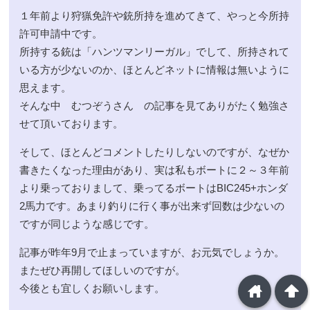
１年前より狩猟免許や銃所持を進めてきて、やっと今所持
許可申請中です。
所持する銃は「ハンツマンリーガル」でして、所持されて
いる方が少ないのか、ほとんどネットに情報は無いように
思えます。
そんな中 むつぞうさん の記事を見てありがたく勉強さ
せて頂いております。
そして、ほとんどコメントしたりしないのですが、なぜか
書きたくなった理由があり、実は私もボートに２～３年前
より乗っておりまして、乗ってるボートはBIC245+ホンダ
2馬力です。あまり釣りに行く事が出来ず回数は少ないの
ですが同じような感じです。
記事が昨年9月で止まっていますが、お元気でしょうか。
またぜひ再開してほしいのですが。
home
arrowup
今後とも宜しくお願いします。