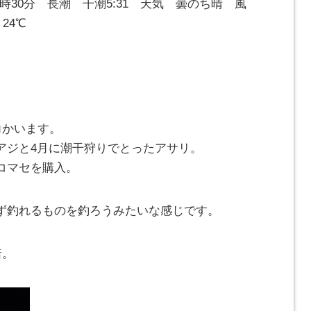
～11時30分 長潮 干潮5:31 天気 曇のち晴 風
24℃
向かいます。
アジと4月に潮干狩りでとったアサリ。
コマセを購入。
ず釣れるものを釣ろうみたいな感じです。
暗。