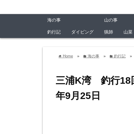
海の事
山の事
釣行記
ダイビング
猟師
山菜
Home
»
海の事
»
釣行記
»
home
folder
folder
三浦K湾 釣行18
年9月25日