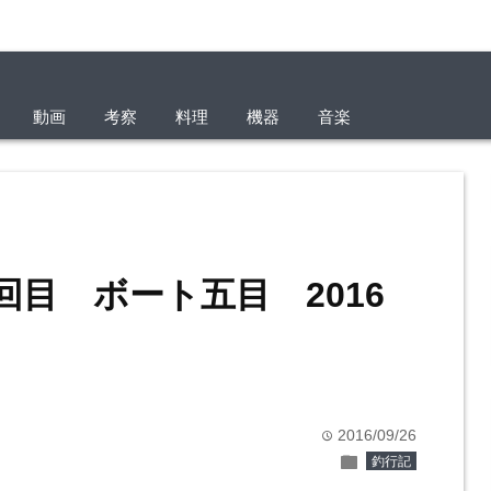
動画
考察
料理
機器
音楽
回目 ボート五目 2016
2016/09/26
time
folder
釣行記