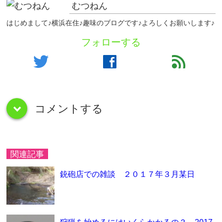
むつねん
はじめまして♪横浜在住♪趣味のブログです♪よろしくお願いします♪
フォローする
twitter
facebook
feed
コメントする
down
関連記事
銃砲店での雑談 ２０１７年３月某日
狩猟を始めるにはいくらかかるの？ 2017