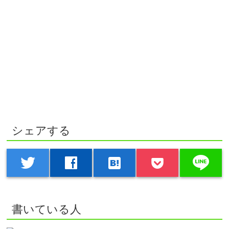
シェアする
line
twitter
facebook
hatenabookmark
書いている人