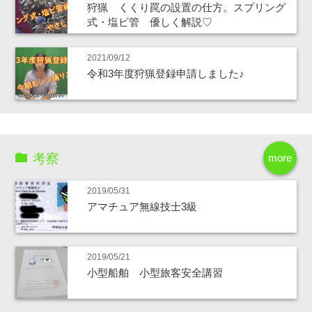
狩猟 くくり罠の設置の仕方。スプリング
式・塩ビ管 優しく解説♡
2021/09/12
令和3年度狩猟登録申請しました♪
考察
more
2019/05/31
アマチュア無線技士3級
2019/05/21
小型船舶 小型旅客安全講習