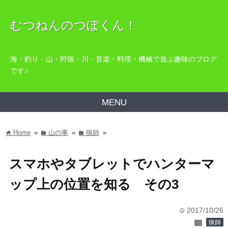
むつねんのつぼくん！
海・釣り・山・狩猟・川・音楽・料理・機械で遊ぶ趣味のブログ
です♪
MENU
Home
»
山の事
»
猟師
»
home
folder
folder
スマホやタブレットでハンターマ
ップ上の位置を知る その3
2017/10/26
time
folder
猟師