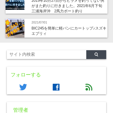
2019年10月27日からヒラメを釣ってない男
がまた釣りに行きました。2021年6月下旬
三浦海岸沖 2馬力ボート釣り
2021/07/01
BIC245を簡単に軽バンにカートップ♪スズキ
エブリィ
フォローする
twitter
facebook
feed
管理者